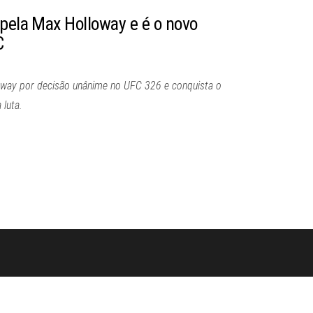
opela Max Holloway e é o novo
C
oway por decisão unânime no UFC 326 e conquista o
 luta.