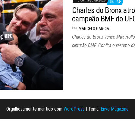
8 de março de 2026
Off
Charles do Bronx atr
campeão BMF do UF
Por
MARCELO GARCIA
Charles do Bronx vence Max Holl
cinturão BMF. Confira o resumo da
Orgulhosamente mantido com
WordPress
|
Tema:
Envo Magazine