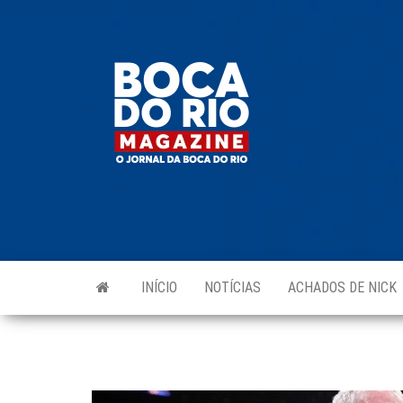
Skip
to
Boca do
O
the
jornal
Rio
da
content
Boca
Magazine
do Rio
e
região!
INÍCIO
NOTÍCIAS
ACHADOS DE NICK