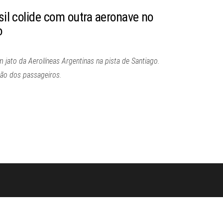
asil colide com outra aeronave no
o
om jato da Aerolíneas Argentinas na pista de Santiago.
ação dos passageiros.