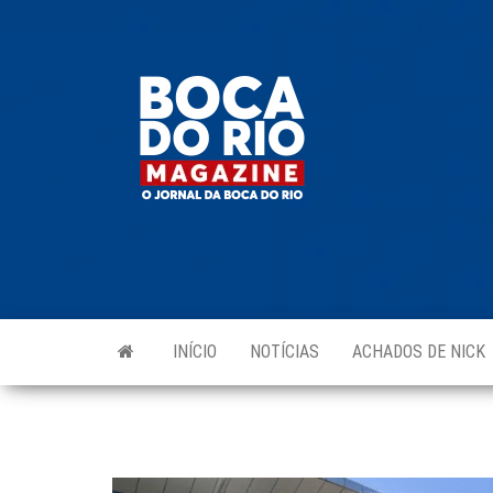
Skip
to
Boca do
O
the
jornal
Rio
da
content
Boca
Magazine
do Rio
e
região!
INÍCIO
NOTÍCIAS
ACHADOS DE NICK