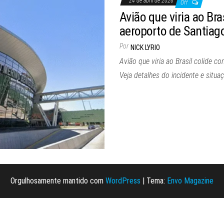
24 de abril de 2026
Off
Avião que viria ao Br
aeroporto de Santiag
Por
NICK LYRIO
Avião que viria ao Brasil colide c
Veja detalhes do incidente e situ
Orgulhosamente mantido com
WordPress
|
Tema:
Envo Magazine