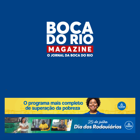
Skip
to
the
content
Boca do
O
jornal
.
Rio
da
Boca
Magazine
do Rio
e
região!