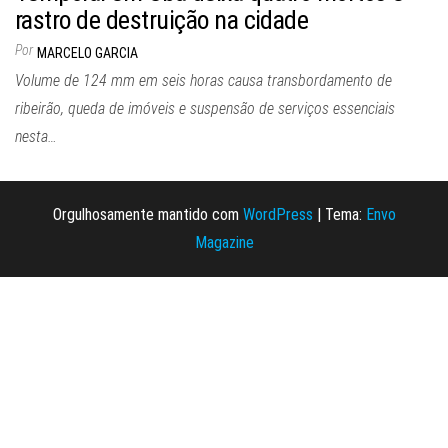
rastro de destruição na cidade
Por
MARCELO GARCIA
Volume de 124 mm em seis horas causa transbordamento de
ribeirão, queda de imóveis e suspensão de serviços essenciais
nesta…
Orgulhosamente mantido com
WordPress
|
Tema:
Envo
Magazine