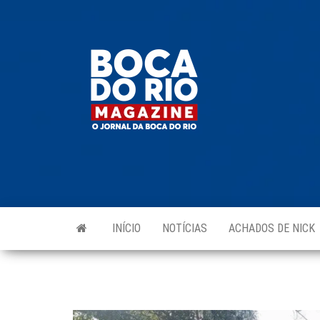
Skip
to
Boca do
O
the
jornal
Rio
da
content
Boca
Magazine
do Rio
e
região!
INÍCIO
NOTÍCIAS
ACHADOS DE NICK