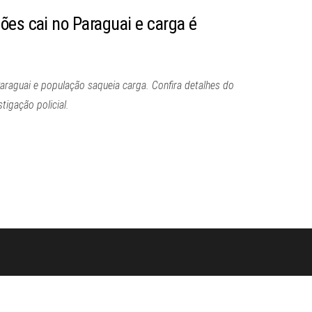
ões cai no Paraguai e carga é
araguai e população saqueia carga. Confira detalhes do
tigação policial.