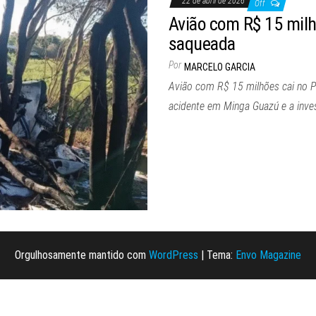
22 de abril de 2026
Off
Avião com R$ 15 milh
saqueada
Por
MARCELO GARCIA
Avião com R$ 15 milhões cai no P
acidente em Minga Guazú e a inves
Orgulhosamente mantido com
WordPress
|
Tema:
Envo Magazine