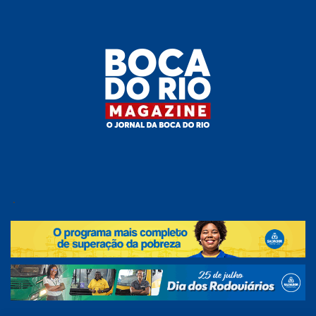
Skip
to
the
content
Boca do
O
jornal
.
Rio
da
Boca
Magazine
do Rio
e
região!