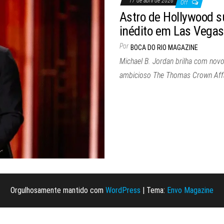
17 de abril de 2026
Off
Astro de Hollywood s
inédito em Las Vegas
Por
BOCA DO RIO MAGAZINE
Michael B. Jordan brilha com novo
ambicioso The Thomas Crown Affa
Orgulhosamente mantido com
WordPress
|
Tema:
Envo Magazine