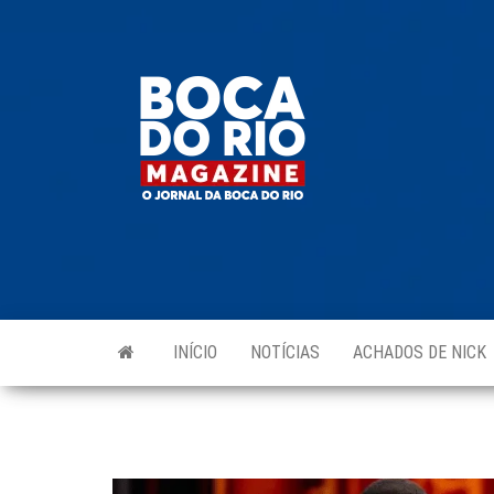
Skip
to
Boca do
O
the
jornal
Rio
da
content
Boca
Magazine
do Rio
e
região!
INÍCIO
NOTÍCIAS
ACHADOS DE NICK