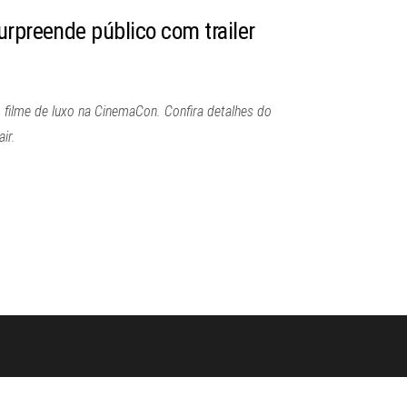
urpreende público com trailer
 filme de luxo na CinemaCon. Confira detalhes do
ir.