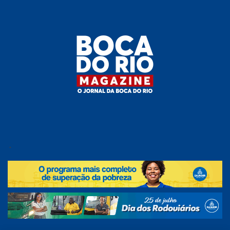
Skip
to
the
content
Boca do
O
jornal
.
Rio
da
Boca
Magazine
do Rio
e
região!