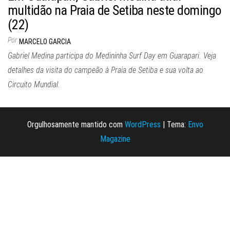
multidão na Praia de Setiba neste domingo
(22)
Por
MARCELO GARCIA
Gabriel Medina participa do Medininha Surf Day em Guarapari. Veja
detalhes da visita do campeão à Praia de Setiba e sua volta ao
Circuito Mundial.
Orgulhosamente mantido com
WordPress
|
Tema:
Envo
Magazine