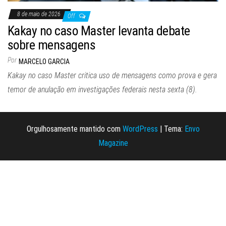
8 de maio de 2026
Off
Kakay no caso Master levanta debate
sobre mensagens
Por
MARCELO GARCIA
Kakay no caso Master critica uso de mensagens como prova e gera
temor de anulação em investigações federais nesta sexta (8).
Orgulhosamente mantido com
WordPress
|
Tema:
Envo
Magazine