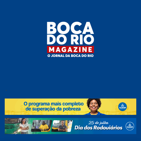
Skip
to
the
content
Boca do
O
jornal
.
Rio
da
Boca
Magazine
do Rio
e
região!