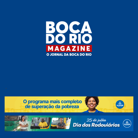
Skip
to
the
content
Boca do
O
jornal
.
Rio
da
Boca
Magazine
do Rio
e
região!