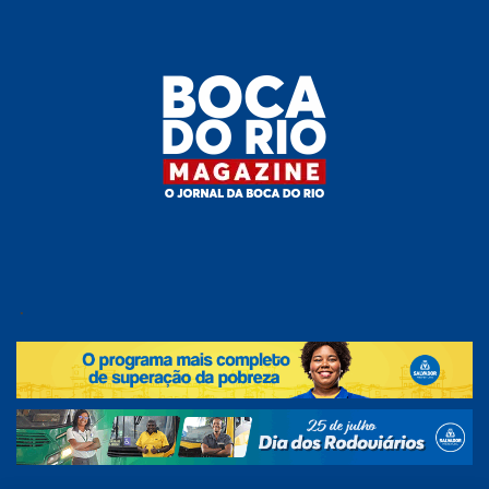
Skip
to
the
content
Boca do
O
jornal
.
Rio
da
Boca
Magazine
do Rio
e
região!