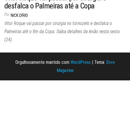
desfalca o Palmeiras até a Copa
Por
NICK LYRIO
Vitor Roque vai passar por cirurgia no tornozelo e desfalca o
Palmeiras até o fim da Copa. Saiba detalhes da lesão nesta sexta
(24).
Orgulhosamente mantido com
WordPress
|
Tema:
Envo
Magazine