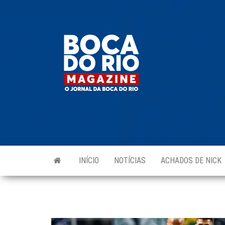
Skip
to
Boca do
O
the
jornal
Rio
da
content
Boca
Magazine
do Rio
e
região!
INÍCIO
NOTÍCIAS
ACHADOS DE NICK