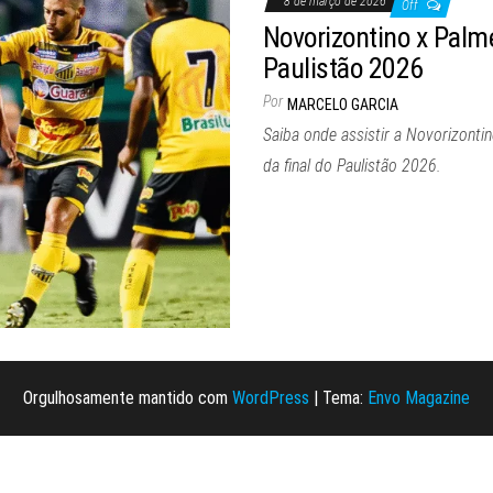
8 de março de 2026
Off
Novorizontino x Palme
Paulistão 2026
Por
MARCELO GARCIA
Saiba onde assistir a Novorizontin
da final do Paulistão 2026.
Orgulhosamente mantido com
WordPress
|
Tema:
Envo Magazine