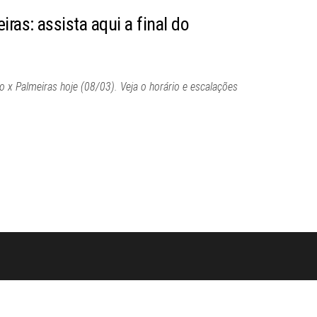
iras: assista aqui a final do
o x Palmeiras hoje (08/03). Veja o horário e escalações