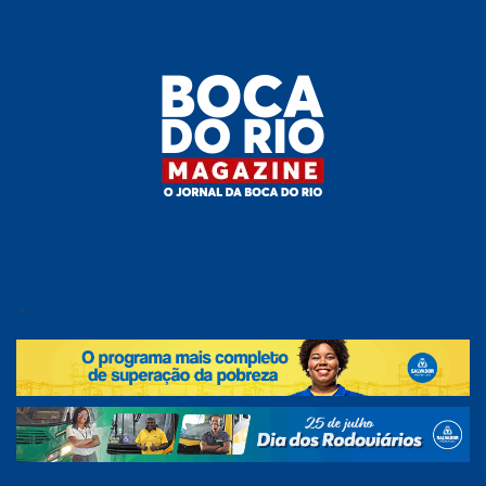
Skip
to
the
content
Boca do
O
jornal
.
Rio
da
Boca
Magazine
do Rio
e
região!