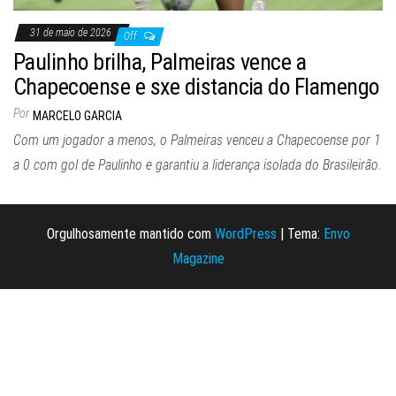
31 de maio de 2026
Off
Paulinho brilha, Palmeiras vence a
Chapecoense e sxe distancia do Flamengo
Por
MARCELO GARCIA
Com um jogador a menos, o Palmeiras venceu a Chapecoense por 1
a 0 com gol de Paulinho e garantiu a liderança isolada do Brasileirão.
Orgulhosamente mantido com
WordPress
|
Tema:
Envo
Magazine