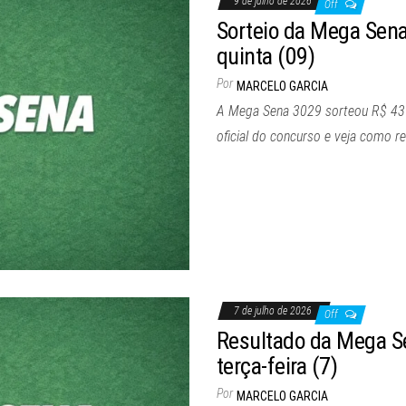
9 de julho de 2026
Off
Sorteio da Mega Sena
quinta (09)
Por
MARCELO GARCIA
A Mega Sena 3029 sorteou R$ 43 mi
oficial do concurso e veja como r
7 de julho de 2026
Off
Resultado da Mega Se
terça-feira (7)
Por
MARCELO GARCIA