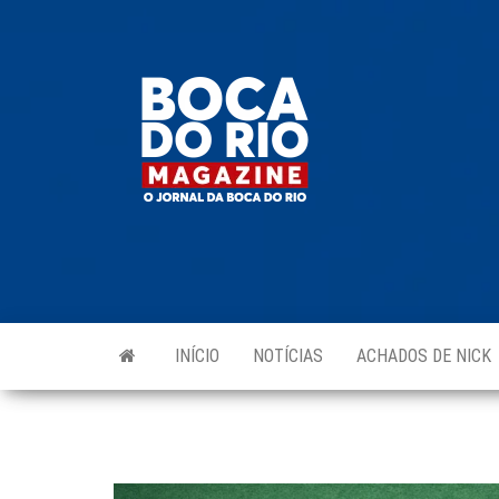
Skip
to
Boca do
O
the
jornal
Rio
da
content
Boca
Magazine
do Rio
e
região!
INÍCIO
NOTÍCIAS
ACHADOS DE NICK