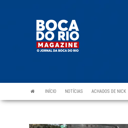
Skip
to
Boca do
O
the
jornal
Rio
da
content
Boca
Magazine
do Rio
e
região!
INÍCIO
NOTÍCIAS
ACHADOS DE NICK