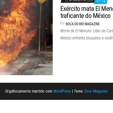
22 de fevereiro de 2026
Off
Exército mata El Men
traficante do México
Por
BOCA DO RIO MAGAZINE
Morte de El Mencho: Líder do Car
México enfrenta bloqueios e violê
Orgulhosamente mantido com
WordPress
|
Tema:
Envo Magazine