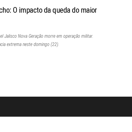
cho: O impacto da queda do maior
tel Jalisco Nova Geração morre em operação militar.
ncia extrema neste domingo (22).