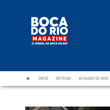
Skip
to
Boca do
O
the
jornal
Rio
da
content
Boca
Magazine
do Rio
e
região!
INÍCIO
NOTÍCIAS
ACHADOS DE NICK