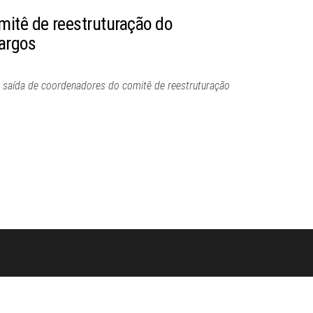
itê de reestruturação do
argos
da saída de coordenadores do comitê de reestruturação