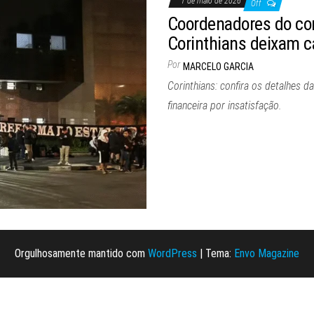
1 de maio de 2026
Off
Coordenadores do com
Corinthians deixam c
Por
MARCELO GARCIA
Corinthians: confira os detalhes 
financeira por insatisfação.
Orgulhosamente mantido com
WordPress
|
Tema:
Envo Magazine