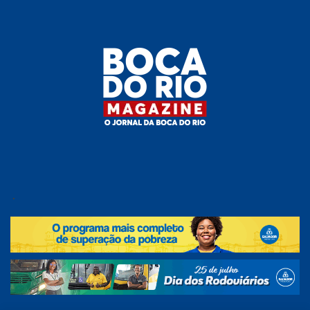
Skip
to
the
content
Boca do
O
jornal
.
Rio
da
Boca
Magazine
do Rio
e
região!