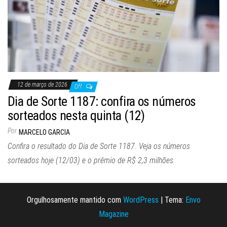
12 de março de 2026
Off
Dia de Sorte 1187: confira os números
sorteados nesta quinta (12)
Por
MARCELO GARCIA
Confira o resultado do Dia de Sorte 1187. Veja os números
sorteados hoje (12/03) e o prêmio de R$ 2,3 milhões.
Orgulhosamente mantido com
WordPress
|
Tema:
Envo
Magazine