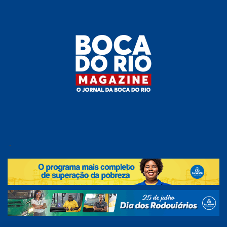
Skip
to
the
content
Boca do
O
jornal
.
Rio
da
Boca
Magazine
do Rio
e
região!