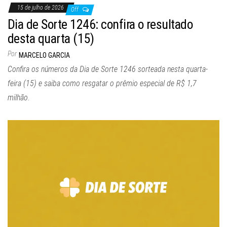
15 de julho de 2026
Off
Dia de Sorte 1246: confira o resultado
desta quarta (15)
Por
MARCELO GARCIA
Confira os números da Dia de Sorte 1246 sorteada nesta quarta-
feira (15) e saiba como resgatar o prêmio especial de R$ 1,7
milhão.