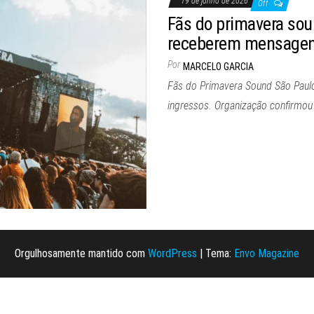
19 de junho de 2026
Off
Fãs do primavera sou
receberem mensagens
Por
MARCELO GARCIA
Fãs do Primavera Sound São Paul
ingressos. Organização confirmou 
Orgulhosamente mantido com
WordPress
|
Tema:
Envo Magazine