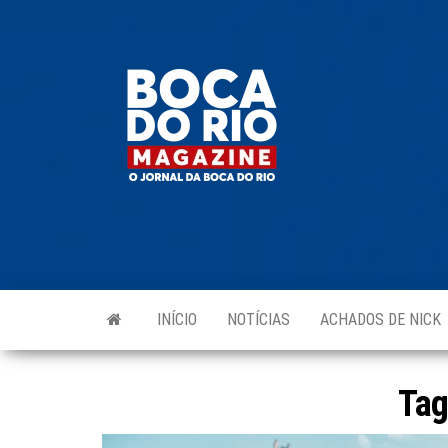
Skip
to
Boca do
O
the
jornal
Rio
da
content
Boca
Magazine
do Rio
e
região!
INÍCIO
NOTÍCIAS
ACHADOS DE NICK
Ta