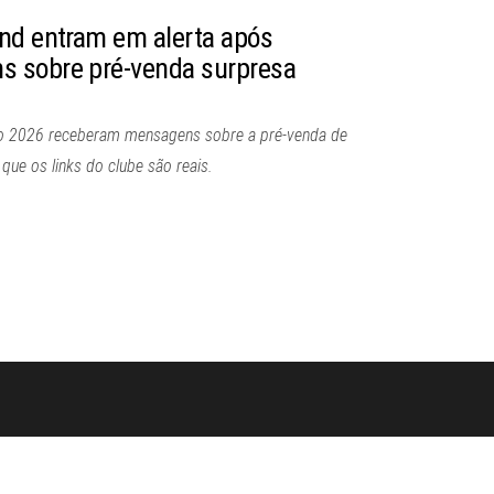
nd entram em alerta após
 sobre pré-venda surpresa
o 2026 receberam mensagens sobre a pré-venda de
que os links do clube são reais.