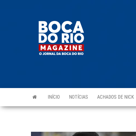
Skip
to
Boca do
O
the
jornal
Rio
da
content
Boca
Magazine
do Rio
e
região!
INÍCIO
NOTÍCIAS
ACHADOS DE NICK