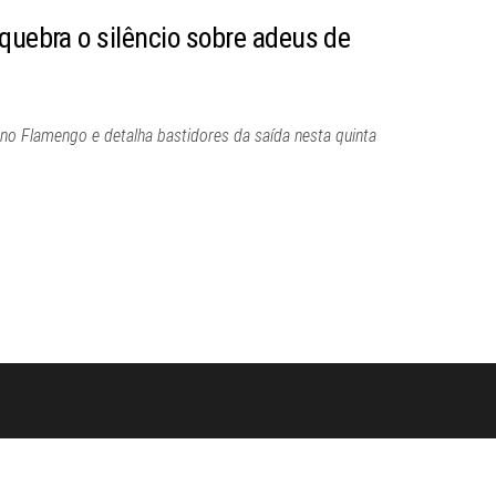
quebra o silêncio sobre adeus de
 no Flamengo e detalha bastidores da saída nesta quinta