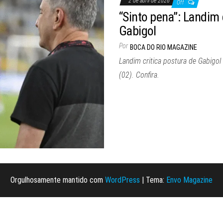
2 de abril de 2026
Off
“Sinto pena”: Landim 
Gabigol
Por
BOCA DO RIO MAGAZINE
Landim critica postura de Gabigol
(02). Confira.
Orgulhosamente mantido com
WordPress
|
Tema:
Envo Magazine