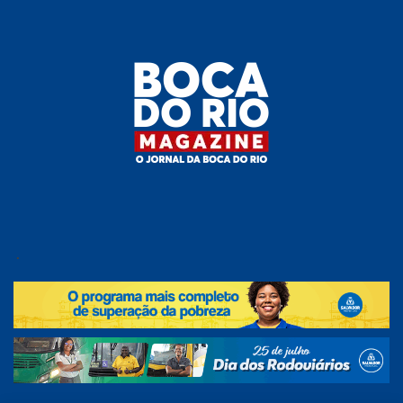
Skip
to
the
content
Boca do
O
jornal
.
Rio
da
Boca
Magazine
do Rio
e
região!