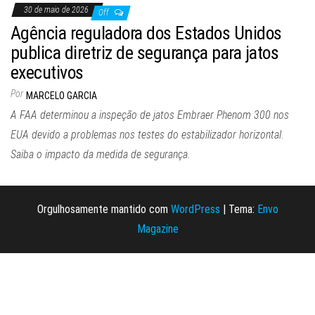
30 de maio de 2026
Off
Agência reguladora dos Estados Unidos
publica diretriz de segurança para jatos
executivos
Por
MARCELO GARCIA
A FAA determinou a inspeção de jatos Embraer Phenom 300 nos
EUA devido a problemas nos testes do estabilizador horizontal.
Saiba o impacto da medida de segurança.
Orgulhosamente mantido com
WordPress
|
Tema:
Envo
Magazine