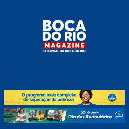
Skip
to
the
content
Boca do
O
jornal
.
Rio
da
Boca
Magazine
do Rio
e
região!