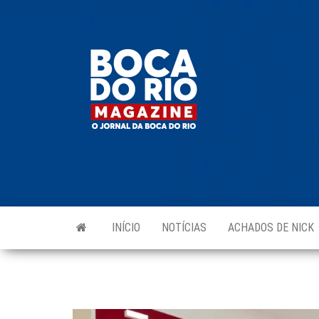
Skip
to
Boca do
O
the
jornal
Rio
da
content
Boca
Magazine
do Rio
e
região!
INÍCIO
NOTÍCIAS
ACHADOS DE NICK