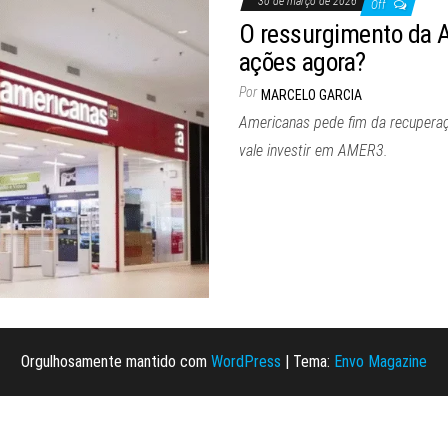
30 de março de 2026
Off
O ressurgimento da A
ações agora?
Por
MARCELO GARCIA
Americanas pede fim da recuperaç
vale investir em AMER3.
Orgulhosamente mantido com
WordPress
|
Tema:
Envo Magazine