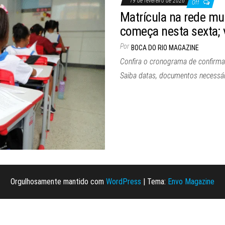
19 de fevereiro de 2026
Off
Matrícula na rede mu
começa nesta sexta; 
Por
BOCA DO RIO MAGAZINE
Confira o cronograma de confirma
Saiba datas, documentos necessár
Orgulhosamente mantido com
WordPress
|
Tema:
Envo Magazine