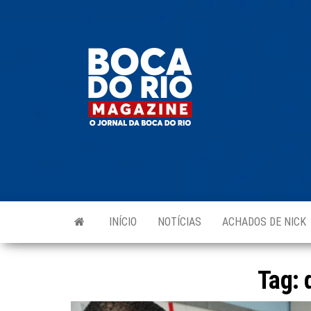
Skip
to
Boca do
O
the
jornal
Rio
da
content
Boca
Magazine
do Rio
e
região!
INÍCIO
NOTÍCIAS
ACHADOS DE NICK
Tag: