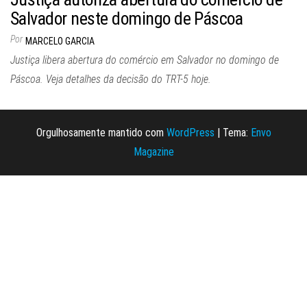
Salvador neste domingo de Páscoa
Por
MARCELO GARCIA
Justiça libera abertura do comércio em Salvador no domingo de
Páscoa. Veja detalhes da decisão do TRT-5 hoje.
Orgulhosamente mantido com
WordPress
|
Tema:
Envo
Magazine