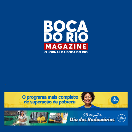
Skip
to
the
content
Boca do
O
jornal
.
Rio
da
Boca
Magazine
do Rio
e
região!