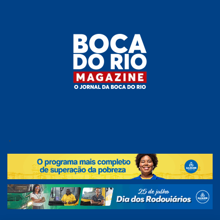
Skip
to
the
content
Boca do
O
jornal
.
Rio
da
Boca
Magazine
do Rio
e
região!