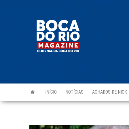
Skip
to
Boca do
O
the
jornal
Rio
da
content
Boca
Magazine
do Rio
e
região!
INÍCIO
NOTÍCIAS
ACHADOS DE NICK