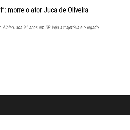
i”: morre o ator Juca de Oliveira
. Albieri, aos 91 anos em SP. Veja a trajetória e o legado