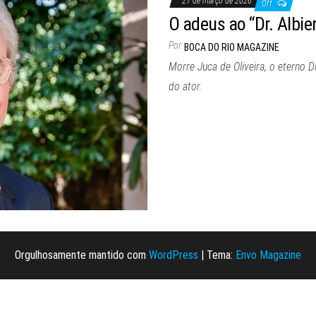
21 de março de 2026
Off
O adeus ao “Dr. Albier
Por
BOCA DO RIO MAGAZINE
Morre Juca de Oliveira, o eterno Dr
do ator.
Orgulhosamente mantido com
WordPress
|
Tema:
Envo Magazine