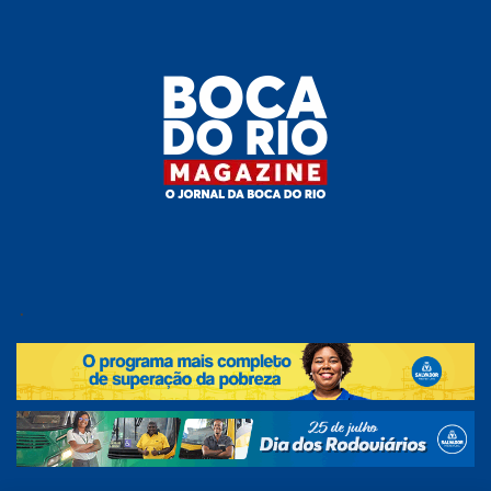
Skip
to
the
content
Boca do
O
jornal
.
Rio
da
Boca
Magazine
do Rio
e
região!