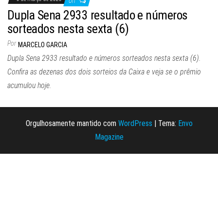
Off
Dupla Sena 2933 resultado e números
sorteados nesta sexta (6)
Por
MARCELO GARCIA
Dupla Sena 2933 resultado e números sorteados nesta sexta (6).
Confira as dezenas dos dois sorteios da Caixa e veja se o prêmio
acumulou hoje.
Orgulhosamente mantido com
WordPress
|
Tema:
Envo
Magazine