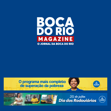
Skip
to
the
content
Boca do
O
jornal
.
Rio
da
Boca
Magazine
do Rio
e
região!