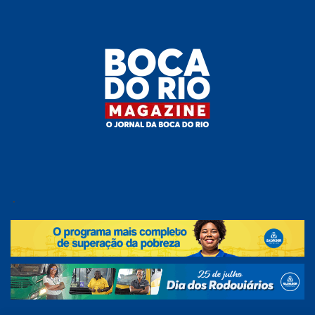
Skip
to
the
content
Boca do
O
jornal
.
Rio
da
Boca
Magazine
do Rio
e
região!