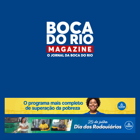
Skip
to
the
content
Boca do
O
jornal
.
Rio
da
Boca
Magazine
do Rio
e
região!