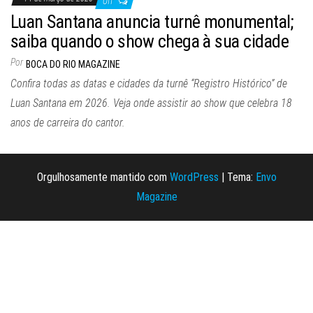
Off
Luan Santana anuncia turnê monumental;
saiba quando o show chega à sua cidade
Por
BOCA DO RIO MAGAZINE
Confira todas as datas e cidades da turnê “Registro Histórico” de
Luan Santana em 2026. Veja onde assistir ao show que celebra 18
anos de carreira do cantor.
Orgulhosamente mantido com
WordPress
|
Tema:
Envo
Magazine