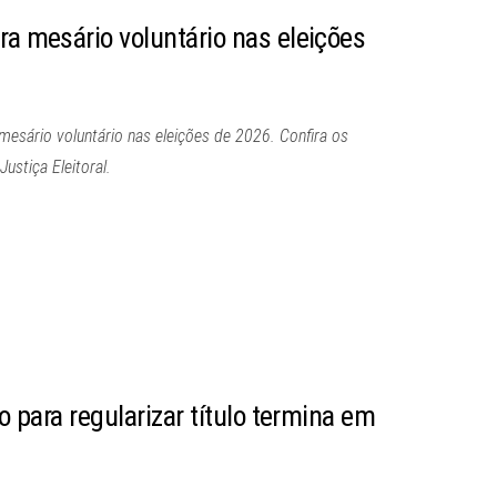
ra mesário voluntário nas eleições
mesário voluntário nas eleições de 2026. Confira os
Justiça Eleitoral.
zo para regularizar título termina em