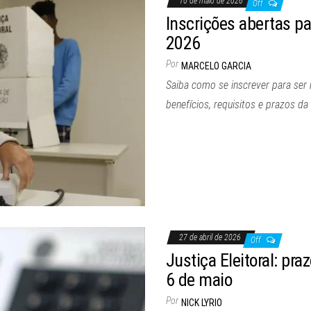
10 de maio de 2026
Off
Inscrições abertas pa
2026
Por
MARCELO GARCIA
Saiba como se inscrever para ser 
benefícios, requisitos e prazos da 
27 de abril de 2026
Off
Justiça Eleitoral: pra
6 de maio
Por
NICK LYRIO