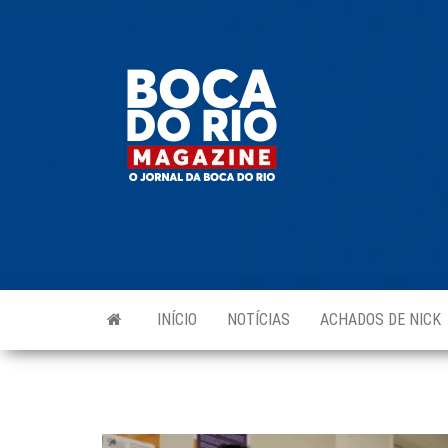
Skip
to
Boca do
O
the
jornal
Rio
da
content
Boca
Magazine
do Rio
e
região!
INÍCIO
NOTÍCIAS
ACHADOS DE NICK