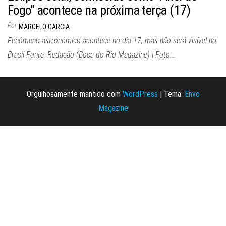
Fogo” acontece na próxima terça (17)
Por
MARCELO GARCIA
Fenômeno astronômico acontece no dia 17, mas não será visível no
Brasil Fonte: Redação (Boca do Rio Magazine) | Foto:…
Orgulhosamente mantido com
WordPress
|
Tema:
Envo
Magazine