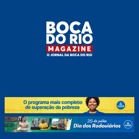
Skip
to
the
content
Boca do
O
jornal
.
Rio
da
Boca
Magazine
do Rio
e
região!