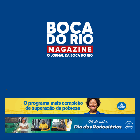
Skip
to
the
content
Boca do
O
jornal
.
Rio
da
Boca
Magazine
do Rio
e
região!