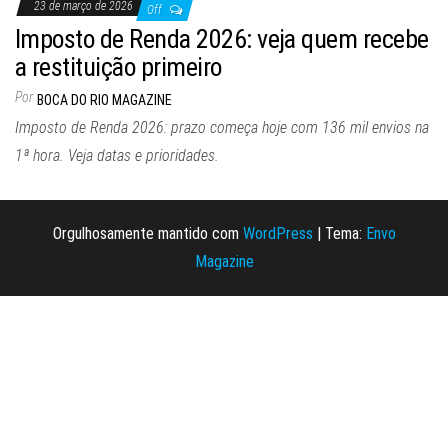
23 de março de 2026
Off
Imposto de Renda 2026: veja quem recebe
a restituição primeiro
Por
BOCA DO RIO MAGAZINE
Imposto de Renda 2026: prazo começa hoje com 136 mil envios na
1ª hora. Veja datas e prioridades.
Orgulhosamente mantido com
WordPress
|
Tema:
Envo
Magazine