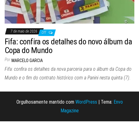
7 de maio de 2026
Off
Fifa: confira os detalhes do novo álbum da
Copa do Mundo
Por
MARCELO GARCIA
Fifa: confira os detalhes da nova parceria para o álbum da Copa do
Mundo e o fim do contrato histórico com a Panini nesta quinta (7).
Orgulhosamente mantido com
WordPress
|
Tema:
Envo
Magazine