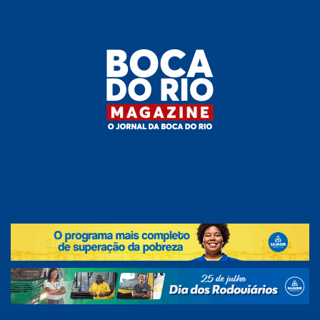
Skip
to
the
content
Boca do
O
jornal
.
Rio
da
Boca
Magazine
do Rio
e
região!