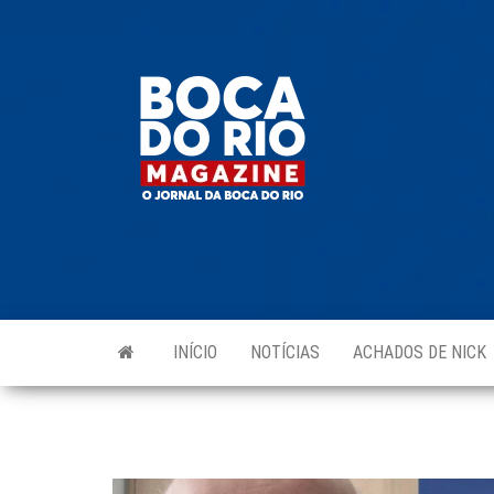
Skip
to
Boca do
O
the
jornal
Rio
da
content
Boca
Magazine
do Rio
e
região!
INÍCIO
NOTÍCIAS
ACHADOS DE NICK