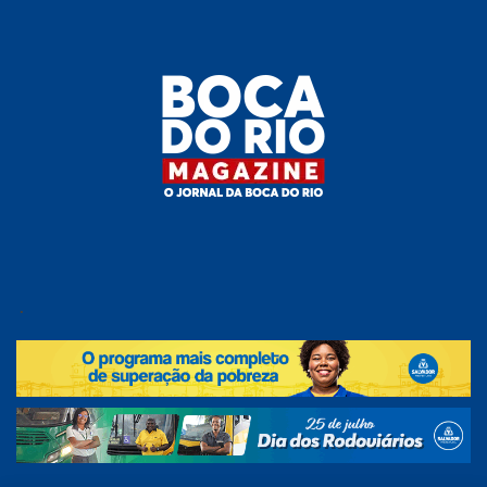
Skip
to
the
content
Boca do
O
jornal
.
Rio
da
Boca
Magazine
do Rio
e
região!