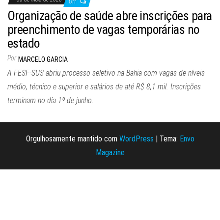
Off
Organização de saúde abre inscrições para
preenchimento de vagas temporárias no
estado
Por
MARCELO GARCIA
A FESF-SUS abriu processo seletivo na Bahia com vagas de níveis
médio, técnico e superior e salários de até R$ 8,1 mil. Inscrições
terminam no dia 1º de junho.
Orgulhosamente mantido com
WordPress
|
Tema:
Envo
Magazine