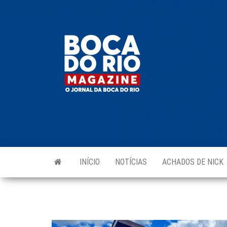
Skip
to
Boca do
O
the
jornal
Rio
da
content
Boca
Magazine
do Rio
e
região!
INÍCIO
NOTÍCIAS
ACHADOS DE NICK