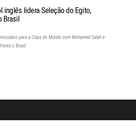
l inglês lidera Seleção do Egito,
 Brasil
 convocados para a Copa do Mundo com Mohamed Salah e
enta o Brasil.