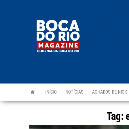
Skip
to
Boca do
O
the
jornal
Rio
da
content
Boca
Magazine
do Rio
e
região!
INÍCIO
NOTÍCIAS
ACHADOS DE NICK
Tag: