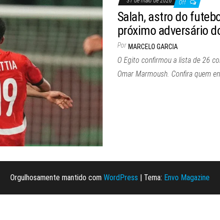
31 de maio de 2026
Off
Salah, astro do futebo
próximo adversário do
Por
MARCELO GARCIA
O Egito confirmou a lista de 26
Omar Marmoush. Confira quem enfr
Orgulhosamente mantido com
WordPress
|
Tema:
Envo Magazine