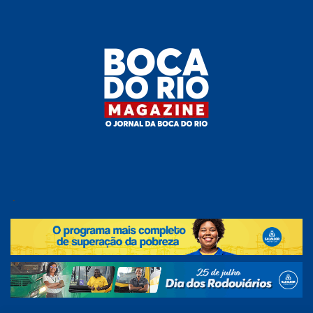
Skip
to
the
content
Boca do
O
jornal
.
Rio
da
Boca
Magazine
do Rio
e
região!