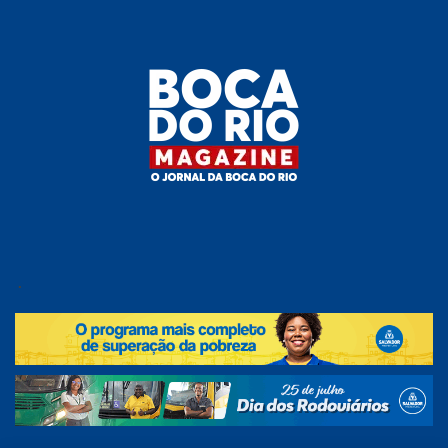
Skip
to
the
content
Boca do
O
jornal
.
Rio
da
Boca
Magazine
do Rio
e
região!