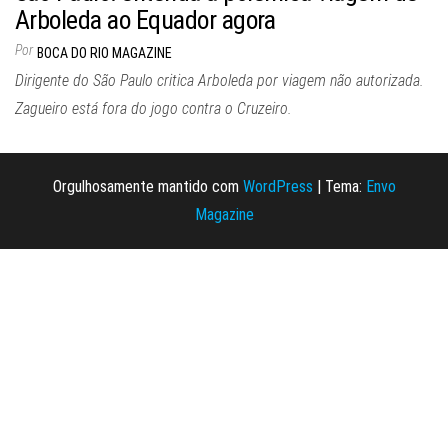
Arboleda ao Equador agora
Por
BOCA DO RIO MAGAZINE
Dirigente do São Paulo critica Arboleda por viagem não autorizada.
Zagueiro está fora do jogo contra o Cruzeiro.
Orgulhosamente mantido com
WordPress
|
Tema:
Envo
Magazine