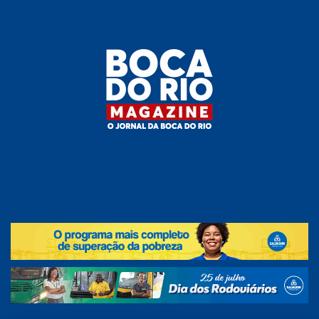
Skip
to
the
content
Boca do
O
jornal
.
Rio
da
Boca
Magazine
do Rio
e
região!