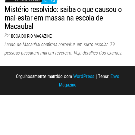
Off
Mistério resolvido: saiba o que causou o
mal-estar em massa na escola de
Macaubal
Por
BOCA DO RIO MAGAZINE
Laudo de Macaubal confirma norovírus em surto escolar. 79
pessoas passaram mal em fevereiro. Veja detalhes dos exames.
Orgulhosamente mantido com
WordPress
|
Tema:
Envo
Magazine