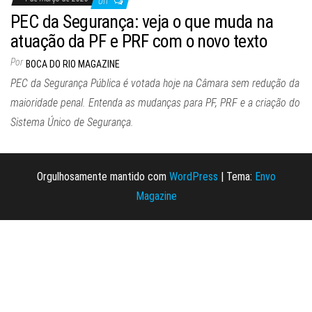
Off
PEC da Segurança: veja o que muda na
atuação da PF e PRF com o novo texto
Por
BOCA DO RIO MAGAZINE
PEC da Segurança Pública é votada hoje na Câmara sem redução da
maioridade penal. Entenda as mudanças para PF, PRF e a criação do
Sistema Único de Segurança.
Orgulhosamente mantido com
WordPress
|
Tema:
Envo
Magazine