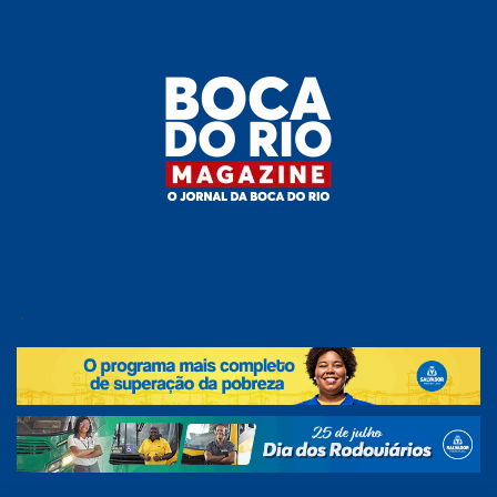
Skip
to
the
content
Boca do
O
jornal
.
Rio
da
Boca
Magazine
do Rio
e
região!