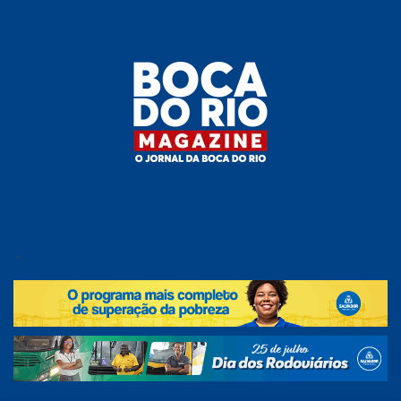
Skip
to
the
content
Boca do
O
jornal
.
Rio
da
Boca
Magazine
do Rio
e
região!