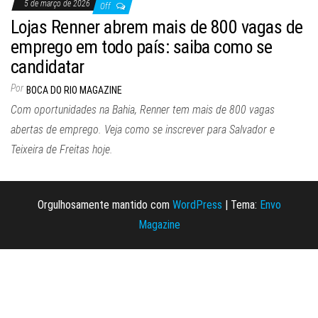
5 de março de 2026
Off
Lojas Renner abrem mais de 800 vagas de
emprego em todo país: saiba como se
candidatar
Por
BOCA DO RIO MAGAZINE
Com oportunidades na Bahia, Renner tem mais de 800 vagas
abertas de emprego. Veja como se inscrever para Salvador e
Teixeira de Freitas hoje.
Orgulhosamente mantido com
WordPress
|
Tema:
Envo
Magazine