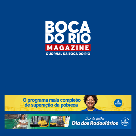
Skip
to
the
content
Boca do
O
jornal
.
Rio
da
Boca
Magazine
do Rio
e
região!