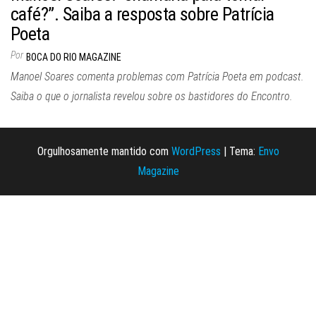
café?”. Saiba a resposta sobre Patrícia
Poeta
Por
BOCA DO RIO MAGAZINE
Manoel Soares comenta problemas com Patrícia Poeta em podcast.
Saiba o que o jornalista revelou sobre os bastidores do Encontro.
Orgulhosamente mantido com
WordPress
|
Tema:
Envo
Magazine