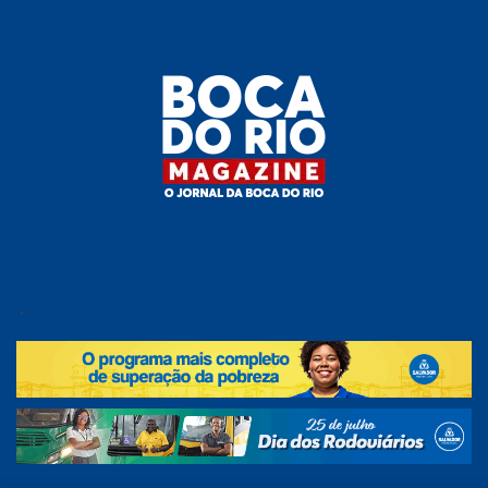
Skip
to
the
content
Boca do
O
jornal
.
Rio
da
Boca
Magazine
do Rio
e
região!