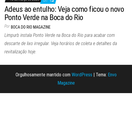
Off
Adeus ao entulho: Veja como ficou o novo
Ponto Verde na Boca do Rio
Por
BOCA DO RIO MAGAZINE
Limpurb instala Ponto Verde na Boca do Rio para acabar com
descarte de lixo irregular. Veja horários de coleta e detalhes da
revitalização hoje.
Orgulhosamente mantido com
WordPress
|
Tema:
Envo
Magazine