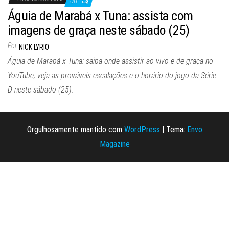
Off
Águia de Marabá x Tuna: assista com
imagens de graça neste sábado (25)
Por
NICK LYRIO
Águia de Marabá x Tuna: saiba onde assistir ao vivo e de graça no
YouTube, veja as prováveis escalações e o horário do jogo da Série
D neste sábado (25).
Orgulhosamente mantido com
WordPress
|
Tema:
Envo
Magazine