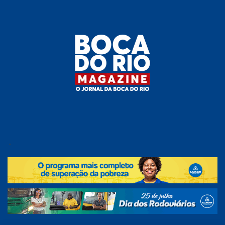
Skip
to
the
content
Boca do
O
jornal
.
Rio
da
Boca
Magazine
do Rio
e
região!