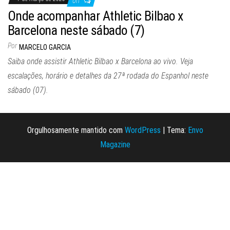
Off
Onde acompanhar Athletic Bilbao x
Barcelona neste sábado (7)
Por
MARCELO GARCIA
Saiba onde assistir Athletic Bilbao x Barcelona ao vivo. Veja
escalações, horário e detalhes da 27ª rodada do Espanhol neste
sábado (07).
Orgulhosamente mantido com
WordPress
|
Tema:
Envo
Magazine