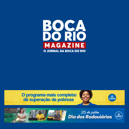
Skip
to
the
content
Boca do
O
jornal
.
Rio
da
Boca
Magazine
do Rio
e
região!