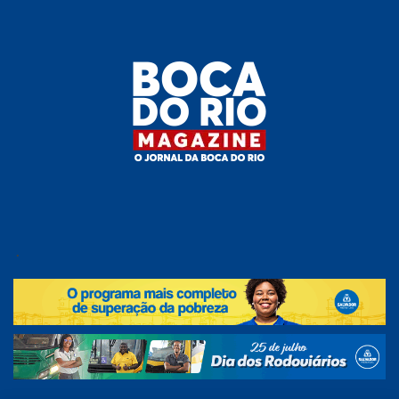
Skip
to
the
content
Boca do
O
jornal
.
Rio
da
Boca
Magazine
do Rio
e
região!