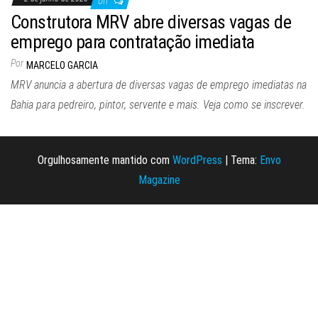
Off
Construtora MRV abre diversas vagas de
emprego para contratação imediata
Por
MARCELO GARCIA
MRV anuncia a abertura de diversas vagas de emprego imediatas na
Bahia para pedreiro, pintor, servente e mais. Veja como se inscrever.
Orgulhosamente mantido com
WordPress
|
Tema:
Envo
Magazine