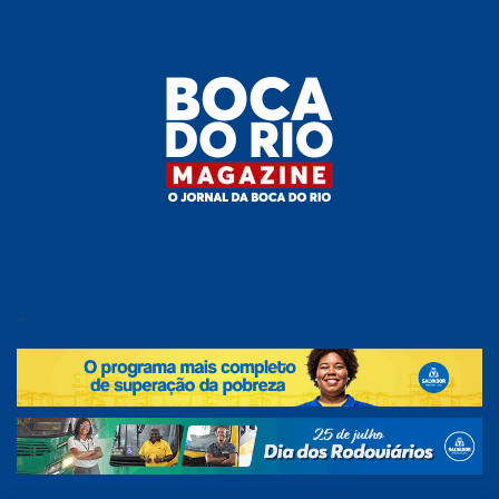
Skip
to
the
content
Boca do
O
jornal
.
Rio
da
Boca
Magazine
do Rio
e
região!