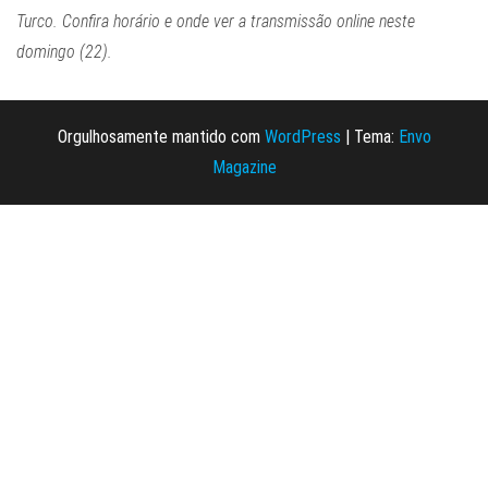
Turco. Confira horário e onde ver a transmissão online neste
domingo (22).
Orgulhosamente mantido com
WordPress
|
Tema:
Envo
Magazine