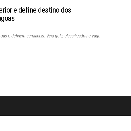
erior e define destino dos
agoas
s e definem semifinais. Veja gols, classificados e vaga