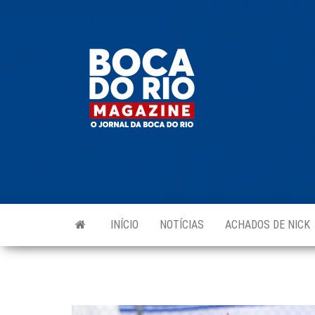
Skip
to
Boca do
O
the
jornal
Rio
da
content
Boca
Magazine
do Rio
e
região!
INÍCIO
NOTÍCIAS
ACHADOS DE NICK