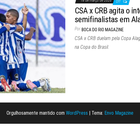
18 de março de 2026
Off
CSA x CRB agita o int
semifinalistas em Al
Por
BOCA DO RIO MAGAZINE
CSA x CRB duelam pela Copa Alagoa
na Copa do Brasil.
Orgulhosamente mantido com
WordPress
|
Tema:
Envo Magazine